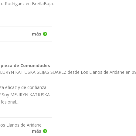
ito Rodríguez en BreñaBaja.
más
impieza de Comunidades
MEURYN KATIUSKA SEIJAS SUAREZ desde Los Llanos de Aridane en 0
za eficaz y de confianza
d? Soy MEURYN KATIUSKA
ofesional…
os Llanos de Aridane
más