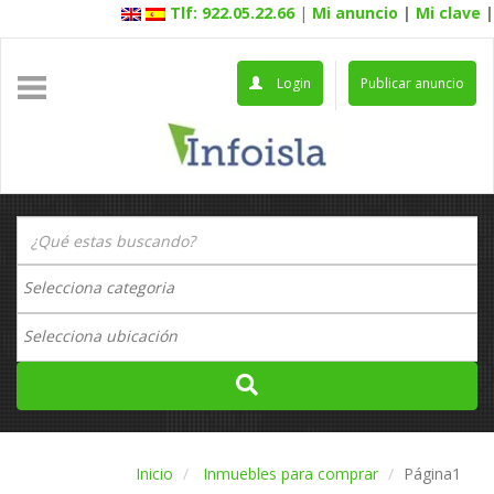
Tlf: 922.05.22.66
|
Mi anuncio
|
Mi clave
|
Login
Publicar anuncio
Inicio
Inmuebles para comprar
Página1