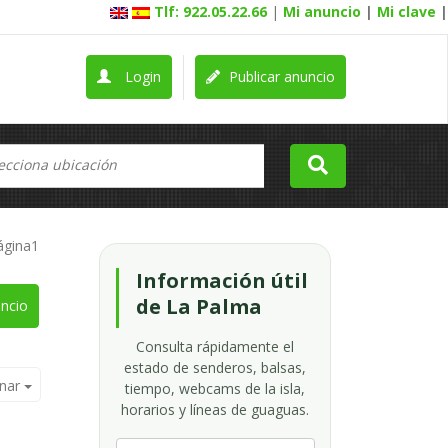
Tlf: 922.05.22.66
|
Mi anuncio
|
Mi clave
|
Login
Publicar anuncio
ágina1
Información útil
de La Palma
ncio
Consulta rápidamente el
estado de senderos, balsas,
nar
tiempo, webcams de la isla,
horarios y líneas de guaguas.