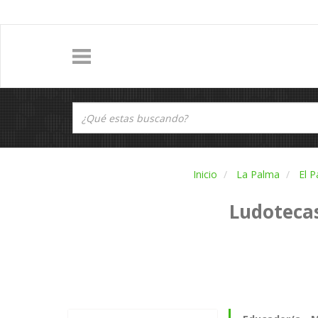
Inicio
La Palma
El P
Ludotecas