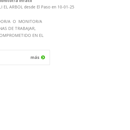
onitor/a Infatil
LI EL ARBOL desde El Paso en 10-01-25
DOR/A O MONITOR/A
NAS DE TRABAJAR,
COMPROMETIDO EN EL
más