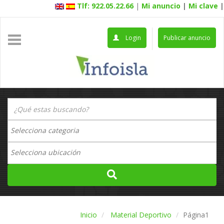
Tlf: 922.05.22.66
|
Mi anuncio
|
Mi clave
|
Login
Publicar anuncio
Inicio
Material Deportivo
Página1