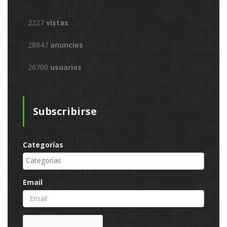
2227
vistas
28847
anuncios
26700
usuarios
Subscribirse
Categorías
Email