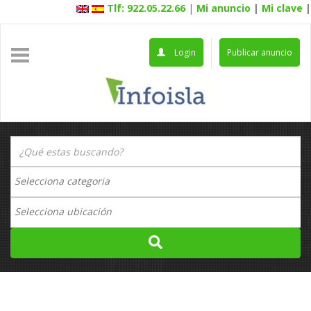
Tlf: 922.05.22.66
|
Mi anuncio
|
Mi clave
|
Login
Publicar anuncio