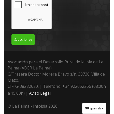
Subscribirse
Asociación para el Desarrollo Rural de la Isla de La
Palma (ADER La Palma).
C/Trasera Doctor Morera Bravo s/n. 38730. Villa de
Mazo.
CIF: G-38282620. | Teléfono: +34 922052266 (08:00h
a 15:00h) |
Aviso Legal
© La Palma - Infoisla 2026
Spanish