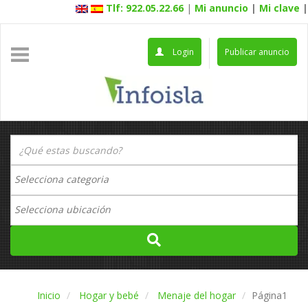
Tlf: 922.05.22.66
|
Mi anuncio
|
Mi clave
|
Login
Publicar anuncio
Inicio
Hogar y bebé
Menaje del hogar
Página1