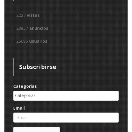
2227
vistas
28837
anuncios
26696
usuarios
Subscribirse
Categorías
Email