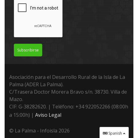
Subscribirse
Asociación para el Desarrollo Rural de la Isla de La
Palma (ADER La Palma).
C/Trasera Doctor Morera Bravo s/n. 38730. Villa de
Mazo.
CIF: G-38282620. | Teléfono: +34 922052266 (08:00h
a 15:00h) |
Aviso Legal
© La Palma - Infoisla 2026
Spanish