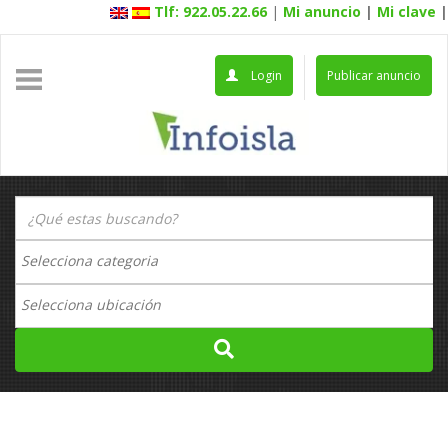
Tlf: 922.05.22.66
|
Mi anuncio
|
Mi clave
|
Login
Publicar anuncio