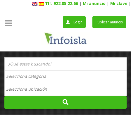
Tlf: 922.05.22.66
|
Mi anuncio
|
Mi clave
|
Login
Publicar anuncio