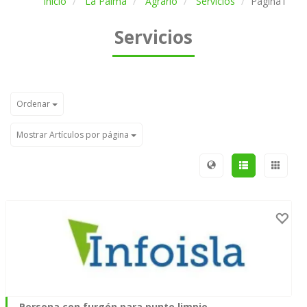
Inicio
La Palma
Agrario
Servicios
Página1
Servicios
Ordenar
Mostrar Artículos por página
Persona con furgón para punto limpio