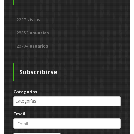
2227
vistas
28852
anuncios
26704
usuarios
Subscribirse
Categorías
Email