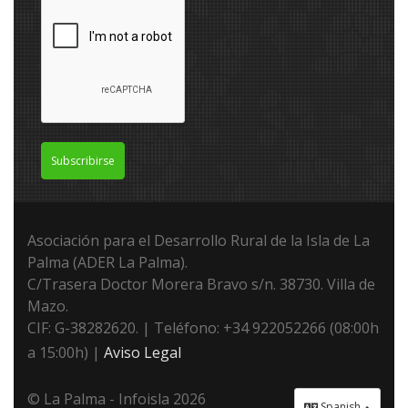
Subscribirse
Asociación para el Desarrollo Rural de la Isla de La
Palma (ADER La Palma).
C/Trasera Doctor Morera Bravo s/n. 38730. Villa de
Mazo.
CIF: G-38282620. | Teléfono: +34 922052266 (08:00h
a 15:00h) |
Aviso Legal
© La Palma - Infoisla 2026
Spanish