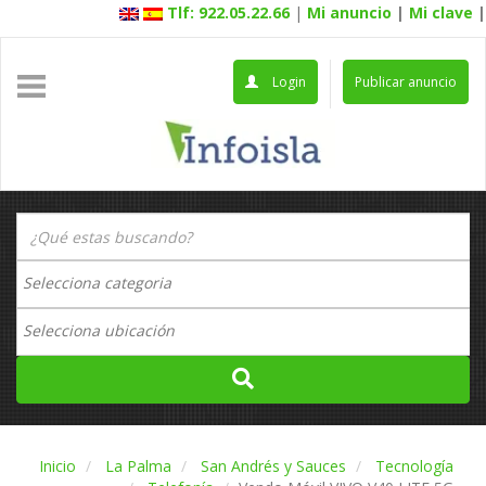
Tlf: 922.05.22.66
|
Mi anuncio
|
Mi clave
|
Login
Publicar anuncio
Inicio
La Palma
San Andrés y Sauces
Tecnología