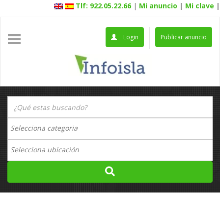
Tlf: 922.05.22.66
|
Mi anuncio
|
Mi clave
|
Login
Publicar anuncio