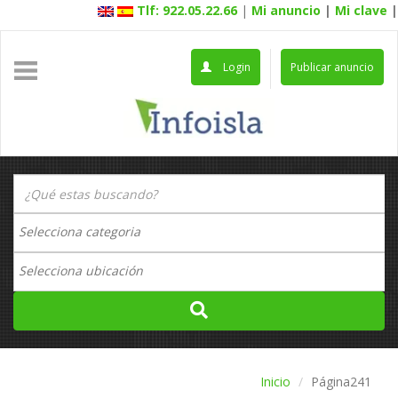
Tlf: 922.05.22.66
|
Mi anuncio
|
Mi clave
|
Login
Publicar anuncio
Inicio
Página241