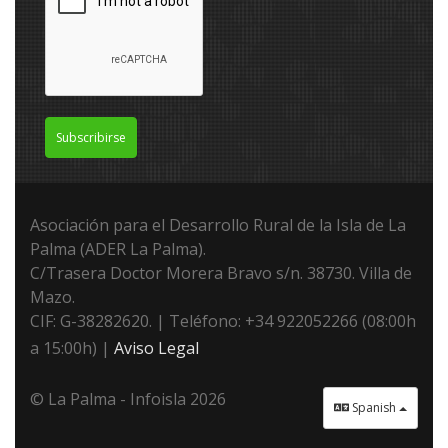
Subscribirse
Asociación para el Desarrollo Rural de la Isla de La
Palma (ADER La Palma).
C/Trasera Doctor Morera Bravo s/n. 38730. Villa de
Mazo.
CIF: G-38282620. | Teléfono: +34 922052266 (08:00h
a 15:00h) |
Aviso Legal
© La Palma - Infoisla 2026
Spanish