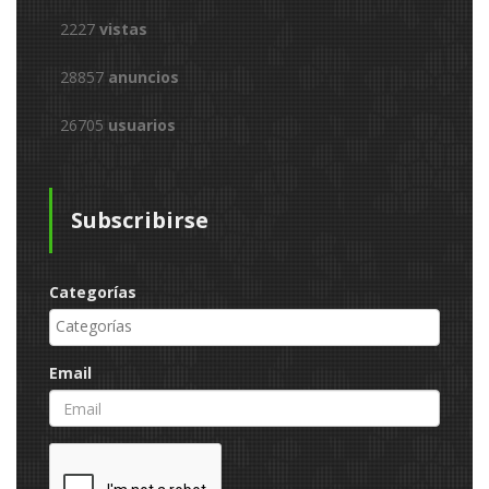
2227
vistas
28857
anuncios
26705
usuarios
Subscribirse
Categorías
Email