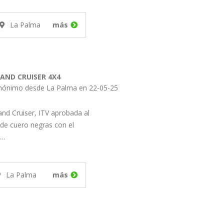
La Palma
más
AND CRUISER 4X4
Anónimo desde La Palma en 22-05-25
nd Cruiser, ITV aprobada al
 de cuero negras con el
,…
La Palma
más