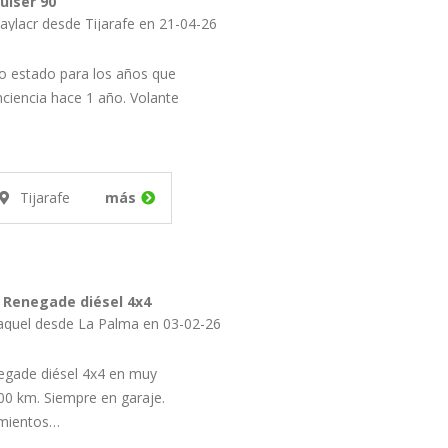
uiser 90
aylacr desde Tijarafe en 21-04-26
to estado para los años que
nciencia hace 1 año. Volante
Tijarafe
más
 Renegade diésel 4x4
aquel desde La Palma en 03-02-26
egade diésel 4x4 en muy
00 km. Siempre en garaje.
imientos…