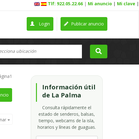
Tlf: 922.05.22.66
|
Mi anuncio
|
Mi clave
|
Login
Publicar anuncio
ágina1
Información útil
de La Palma
ncio
Consulta rápidamente el
estado de senderos, balsas,
nar
tiempo, webcams de la isla,
horarios y líneas de guaguas.