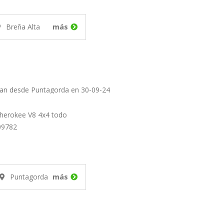
Breña Alta
más
uan desde Puntagorda en 30-09-24
cherokee V8 4x4 todo
09782
Puntagorda
más