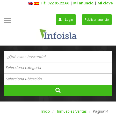
Tlf: 922.05.22.66
|
Mi anuncio
|
Mi clave
|
Login
Publicar anuncio
Inicio
Inmuebles Ventas
Página14