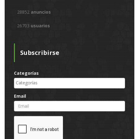
28852
anuncios
26703
usuarios
Subscribirse
Categorías
Email