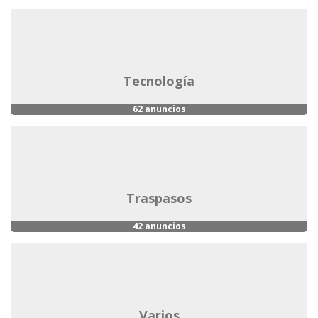
tecnología
62 anuncios
traspasos
42 anuncios
varios