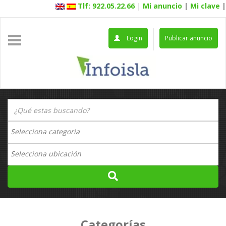
Tlf: 922.05.22.66
|
Mi anuncio
|
Mi clave
|
Login
Publicar anuncio
Categorías