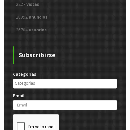
2227
vistas
28852
anuncios
26704
usuarios
Subscribirse
Categorías
Email