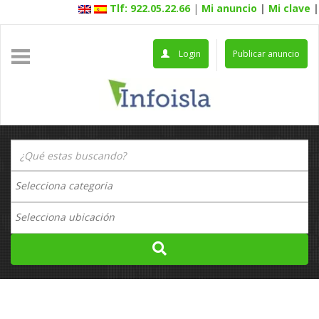
Tlf: 922.05.22.66
|
Mi anuncio
|
Mi clave
|
Login
Publicar anuncio