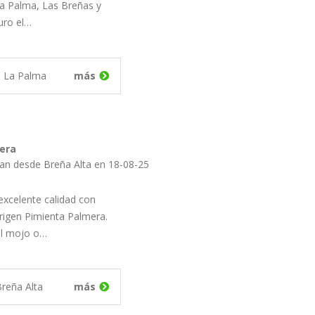
la Palma, Las Breñas y
uro el…
e La Palma
más
era
uan desde Breña Alta en 18-08-25
excelente calidad con
igen Pimienta Palmera.
del mojo o…
reña Alta
más