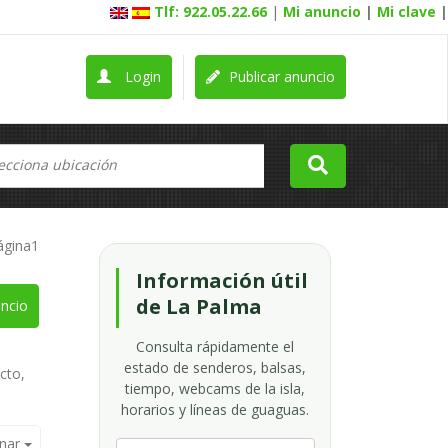
Tlf: 922.05.22.66
|
Mi anuncio
|
Mi clave
|
Login
Publicar anuncio
ágina1
Información útil
de La Palma
ncio
Consulta rápidamente el
estado de senderos, balsas,
cto,
tiempo, webcams de la isla,
horarios y líneas de guaguas.
nar