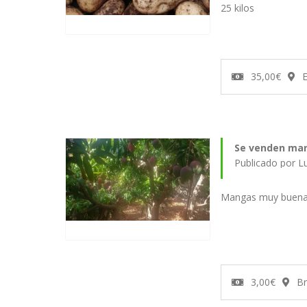
25 kilos
35,00€
E
Se venden ma
Publicado por L
Mangas muy buen
3,00€
Br