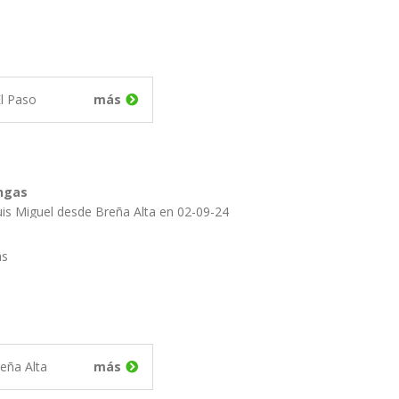
l Paso
más
ngas
uis Miguel desde Breña Alta en 02-09-24
as
eña Alta
más