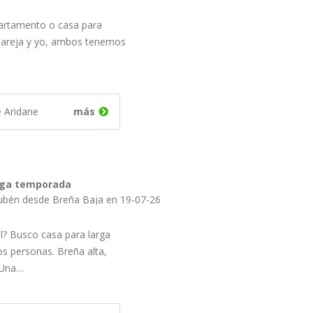
artamento o casa para
pareja y yo, ambos tenemos
e Aridane
más
o casa larga temporada
ubén desde Breña Baja en 19-07-26
l? Busco casa para larga
 personas. Breña alta,
 Una…