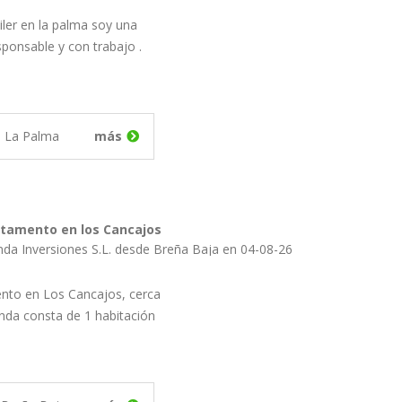
iler en la palma soy una
esponsable y con trabajo .
e La Palma
más
rtamento en los Cancajos
nda Inversiones S.L. desde Breña Baja en 04-08-26
ento en Los Cancajos, cerca
ienda consta de 1 habitación