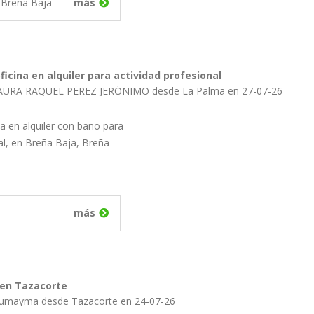
Breña Baja
más
ficina en alquiler para actividad profesional
LAURA RAQUEL PÉREZ JERÓNIMO desde La Palma en 27-07-26
na en alquiler con baño para
al, en Breña Baja, Breña
más
 en Tazacorte
Oumayma desde Tazacorte en 24-07-26