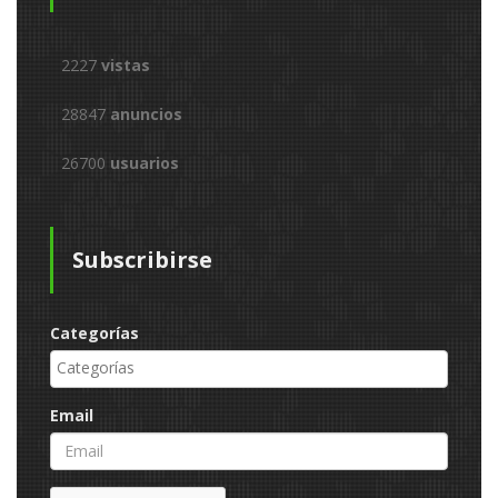
2227
vistas
28847
anuncios
26700
usuarios
Subscribirse
Categorías
Email