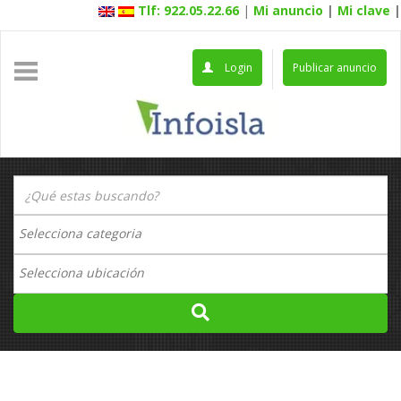
Tlf: 922.05.22.66
|
Mi anuncio
|
Mi clave
|
Login
Publicar anuncio