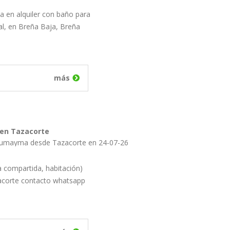
na en alquiler con baño para
al, en Breña Baja, Breña
más
 en Tazacorte
Oumayma desde Tazacorte en 24-07-26
a compartida, habitación)
acorte contacto whatsapp