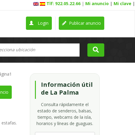
Tlf: 922.05.22.66
|
Mi anuncio
|
Mi clave
|
Login
Publicar anuncio
ágina1
Información útil
de La Palma
ncio
Consulta rápidamente el
estado de senderos, balsas,
tiempo, webcams de la isla,
e estafas.
horarios y líneas de guaguas.