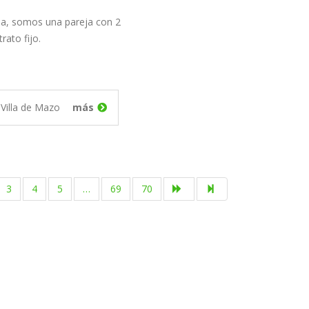
a, somos una pareja con 2
rato fijo.
Villa de Mazo
más
3
4
5
…
69
70