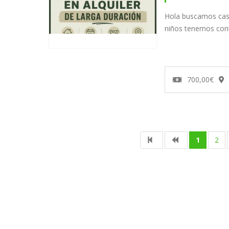
Hola buscamos cas
niños tenemos cont
700,00€
1
2