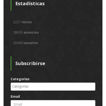
Estadísticas
2227
vistas
28839
anuncios
26696
usuarios
Subscribirse
Categorías
Email