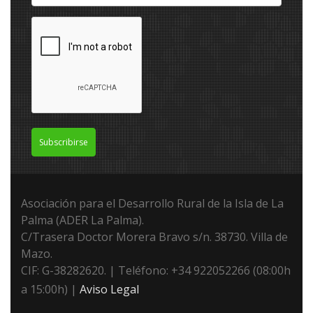
Subscribirse
Asociación para el Desarrollo Rural de la Isla de La
Palma (ADER La Palma).
C/Trasera Doctor Morera Bravo s/n. 38730. Villa de
Mazo.
CIF: G-38282620. | Teléfono: +34 922052266 (08:00h
a 15:00h) |
Aviso Legal