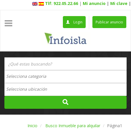
Tlf: 922.05.22.66
|
Mi anuncio
|
Mi clave
|
Login
Publicar anuncio
Inicio
Busco Inmueble para alquilar
Página1