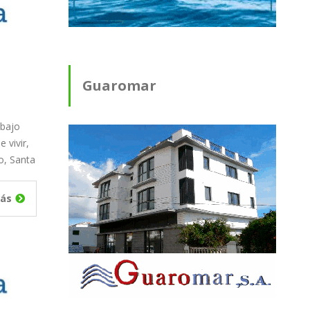
Guaromar
abajo
 vivir,
o, Santa
ás