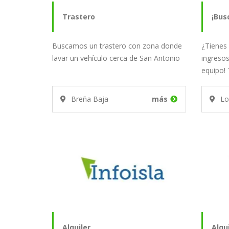
Trastero
¡Bus
Buscamos un trastero con zona donde
¿Tienes 
Eléc
lavar un vehículo cerca de San Antonio
ingreso
equipo! 
nos…
Breña Baja
más
Lo
Alquiler
Alqu