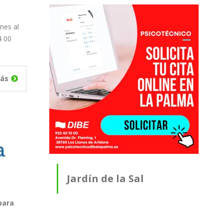
nes al
4 00
ás
Jardín de la Sal
para