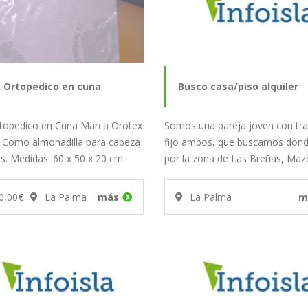
n Ortopedico en cuna
Busco casa/piso alquiler
rtopedico en Cuna Marca Orotex
Somos una pareja joven con tr
. Como almohadilla para cabeza
fijo ambos, que buscamos donde
es. Medidas: 60 x 50 x 20 cm.
por la zona de Las Breñas, Maz
…
Cruz o…
0,00€
La Palma
más
La Palma
m