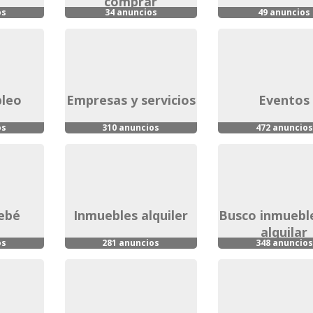
comprar
os
34 anuncios
49 anuncios
pleo
empresas y servicios
eventos
os
310 anuncios
472 anuncios
bebé
inmuebles alquiler
busco inmueble para
alquilar
os
281 anuncios
348 anuncios