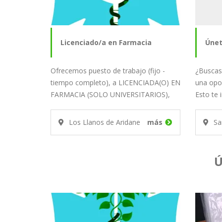
Licenciado/a en Farmacia
Únet
Ofrecemos puesto de trabajo (fijo -
¿Buscas
Bus
tiempo completo), a LICENCIADA(O) EN
una opo
FARMACIA (SOLO UNIVERSITARIOS),
Esto te 
para…
equipo 
Los Llanos de Aridane
más
Sa
Ú