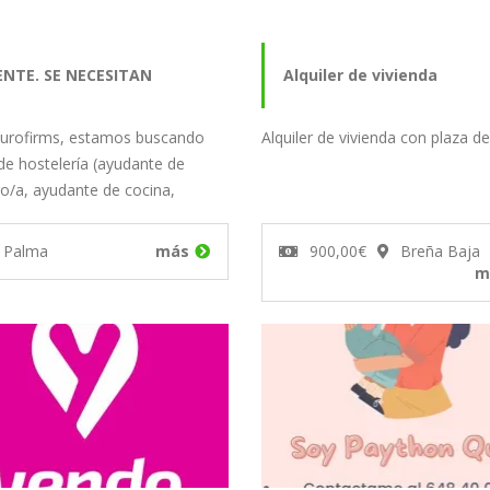
NTE. SE NECESITAN
Alquiler de vivienda
urofirms, estamos buscando
Alquiler de vivienda con plaza d
DANTES DE CAMARERO PARA
 de hostelería (ayudante de
o/a, ayudante de cocina,
HOTEL EN…
o/a de…
 Palma
más
900,00€
Breña Baja
m