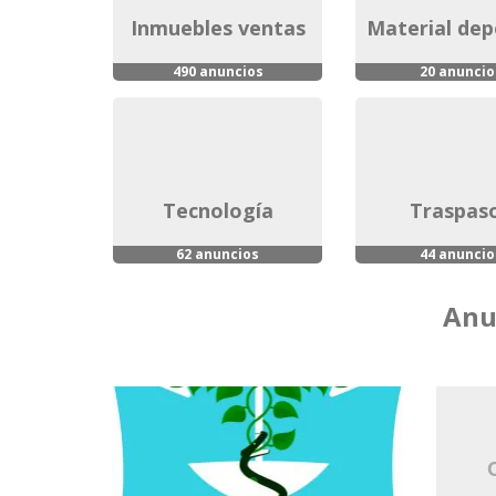
inmuebles ventas
material de
490 anuncios
20 anuncio
tecnología
traspas
62 anuncios
44 anuncio
Anu