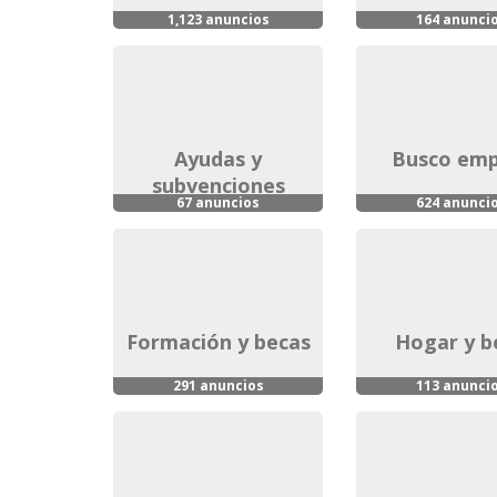
1,123 anuncios
164 anunci
ayudas y
busco em
subvenciones
67 anuncios
624 anunci
formación y becas
hogar y 
291 anuncios
113 anunci