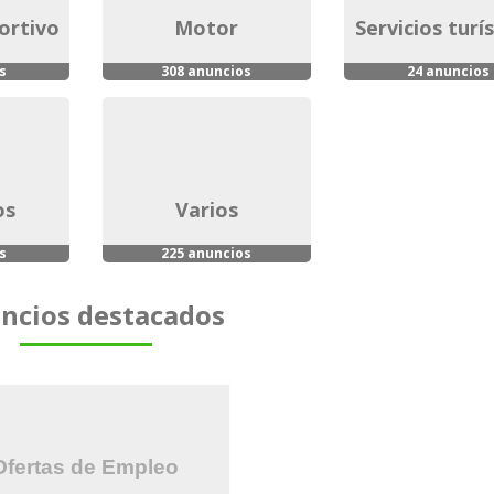
portivo
motor
servicios turí
s
308 anuncios
24 anuncios
os
varios
s
225 anuncios
ncios destacados