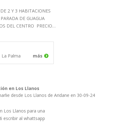
 DE 2 Y 3 HABITACIONES
 PARADA DE GUAGUA
TOS DEL CENTRO PRECIO…
e La Palma
más
ción en Los Llanos
Publicado por Charlie desde Los Llanos de Aridane en 30-09-24
en Los Llanos para una
 escribir al whattsapp