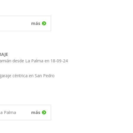
más
RAJE
Damián desde La Palma en 18-09-24
 garaje céntrica en San Pedro
La Palma
más