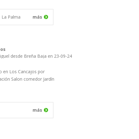
e La Palma
más
jos
iguel desde Breña Baja en 23-09-24
o en Los Cancajos por
ación Salon comedor Jardín
más