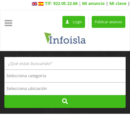
Tlf: 922.05.22.66
|
Mi anuncio
|
Mi clave
|
Login
Publicar anuncio