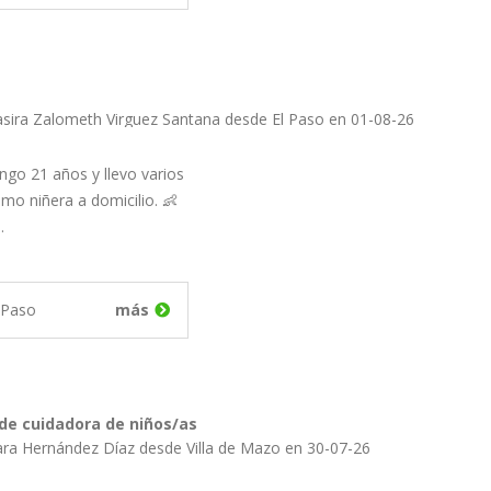
Publicado por Yasira Zalometh Virguez Santana desde El Paso en 01-08-26
engo 21 años y llevo varios
mo niñera a domicilio. 👶
…
 Paso
más
de cuidadora de niños/as
ara Hernández Díaz desde Villa de Mazo en 30-07-26