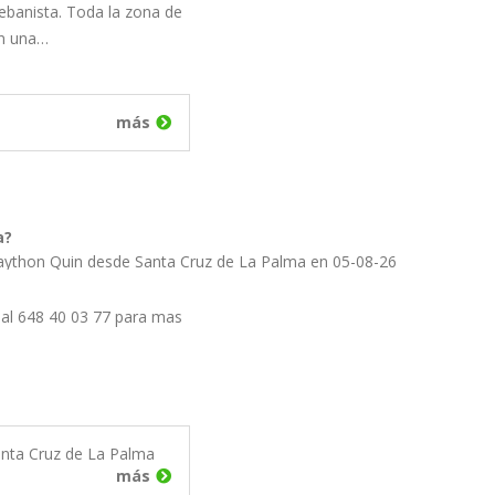
banista. Toda la zona de
én una…
más
a?
aython Quin desde Santa Cruz de La Palma en 05-08-26
al 648 40 03 77 para mas
nta Cruz de La Palma
más