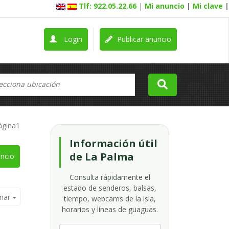
Tlf: 922.05.22.66
|
Mi anuncio
|
Mi clave
|
Login
Publicar anuncio
ágina1
Información útil
de La Palma
ncio
Consulta rápidamente el
estado de senderos, balsas,
nar
tiempo, webcams de la isla,
horarios y líneas de guaguas.