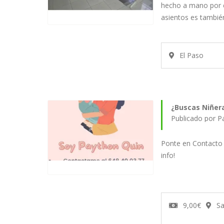
hecho a mano por e
asientos es tambi
El Paso
¿Buscas Niñer
Publicado por P
Ponte en Contacto 
info!
9,00€
Sa