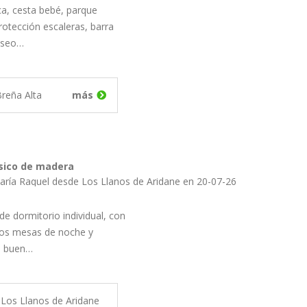
a, cesta bebé, parque
protección escaleras, barra
aseo…
reña Alta
más
ásico de madera
aría Raquel desde Los Llanos de Aridane en 20-07-26
e dormitorio individual, con
os mesas de noche y
n buen…
Los Llanos de Aridane