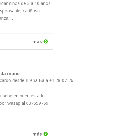
idar niños de 3 a 10 años.
sponsable, cariñosa,
ianza,…
más
nda mano
icardo desde Breña Baja en 28-07-26
a bebe en buen estado,
 por wasap al 637559769
más