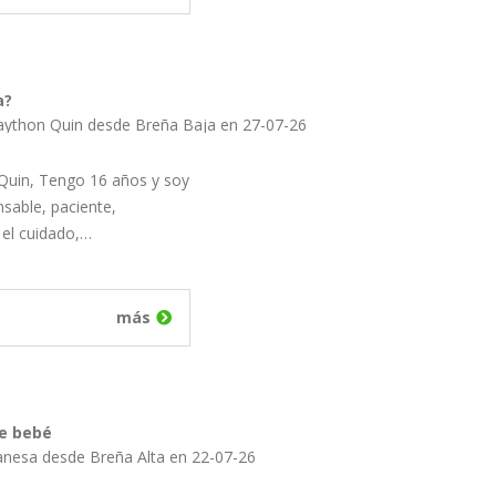
a?
aython Quin desde Breña Baja en 27-07-26
Quin, Tengo 16 años y soy
sable, paciente,
el cuidado,…
más
e bebé
anesa desde Breña Alta en 22-07-26