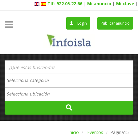
Tlf: 922.05.22.66
|
Mi anuncio
|
Mi clave
|
Login
Publicar anuncio
Inicio
Eventos
Página15