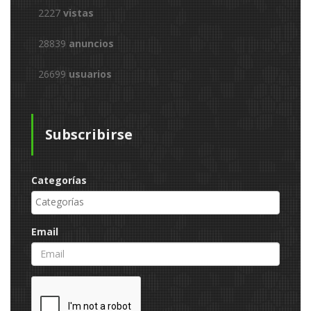
2227
vistas
28839
anuncios
26699
usuarios
Subscribirse
Categorías
Email