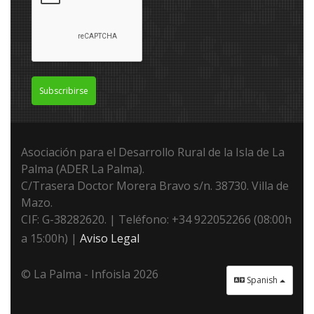
Subscribirse
Asociación para el Desarrollo Rural de la Isla de La
Palma (ADER La Palma).
C/Trasera Doctor Morera Bravo s/n. 38730. Villa de
Mazo.
CIF: G-38282620. | Teléfono: +34 922052266 (08:00h
a 15:00h) |
Aviso Legal
© La Palma - Infoisla 2026
Spanish