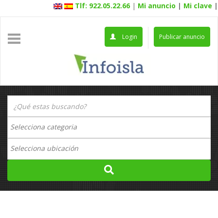
Tlf: 922.05.22.66
|
Mi anuncio
|
Mi clave
|
Login
Publicar anuncio