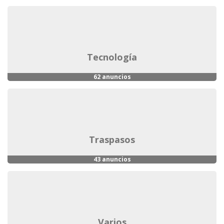
tecnología
62 anuncios
traspasos
43 anuncios
varios