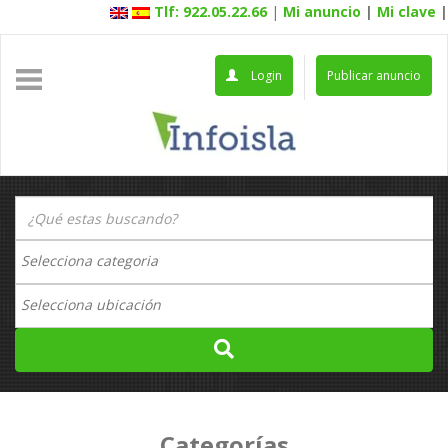
Tlf: 922.05.22.66
|
Mi anuncio
|
Mi clave
|
Login
Publicar anuncio
Categorías