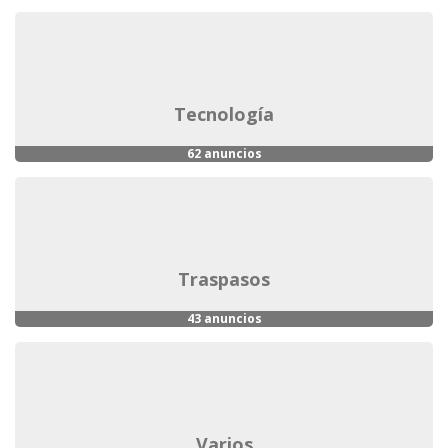
tecnología
62 anuncios
traspasos
43 anuncios
varios