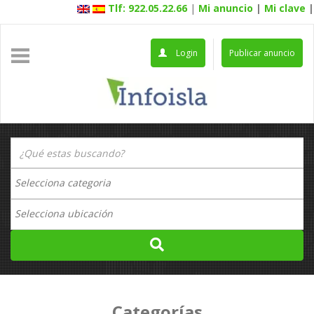
Tlf: 922.05.22.66
|
Mi anuncio
|
Mi clave
|
Login
Publicar anuncio
Categorías