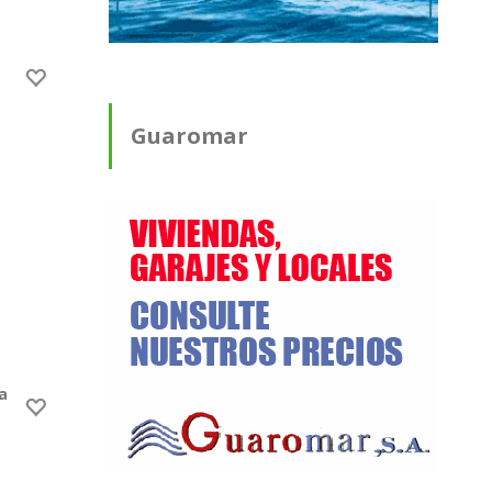
Guaromar
 certificada nativa en Breña Alta