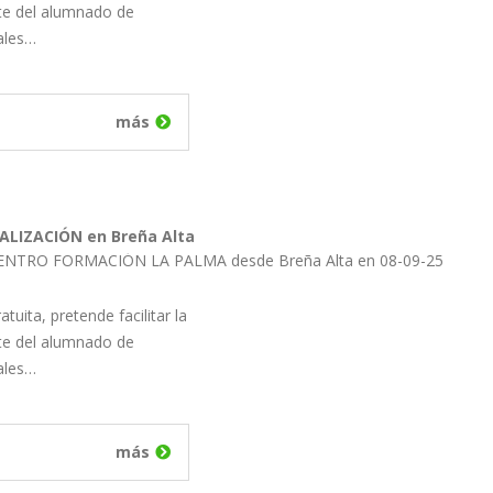
rte del alumnado de
ales…
más
TALIZACIÓN en Breña Alta
CENTRO FORMACIÓN LA PALMA desde Breña Alta en 08-09-25
uita, pretende facilitar la
rte del alumnado de
ales…
más