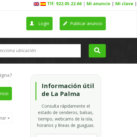
Tlf: 922.05.22.66
|
Mi anuncio
|
Mi clave
|
Login
Publicar anuncio
ágina7
Información útil
de La Palma
ncio
Consulta rápidamente el
estado de senderos, balsas,
nar
tiempo, webcams de la isla,
horarios y líneas de guaguas.