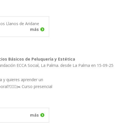
os Llanos de Aridane
más
cios Básicos de Peluquería y Estética
undación ECCA Social, La Palma. desde La Palma en 15-09-25
 y quieres aprender un
oral?💇🏽‍♀️✂️ Curso presencial
más