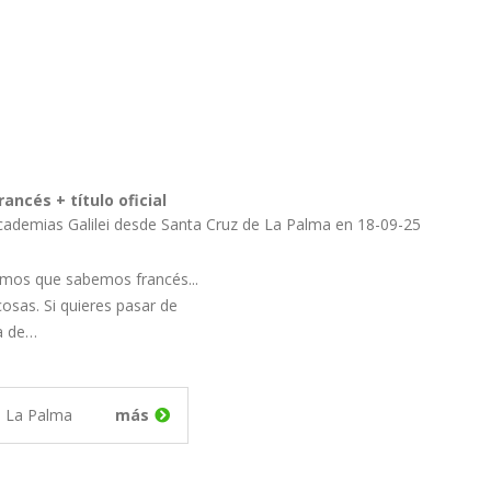
ancés + título oficial
cademias Galilei desde Santa Cruz de La Palma en 18-09-25
mos que sabemos francés...
osas. Si quieres pasar de
a de…
e La Palma
más