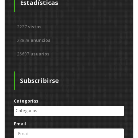
Estadísticas
2227
vistas
28838
anuncios
26697
usuarios
Subscribirse
Categorías
Email