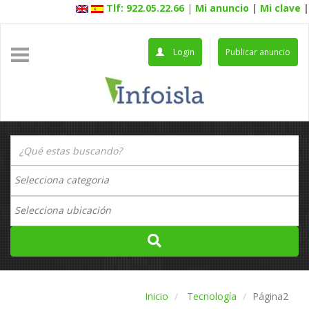
Tlf: 922.05.22.66
|
Mi anuncio
|
Mi clave
|
Login
Publicar anuncio
Inicio
Tecnología
Página2