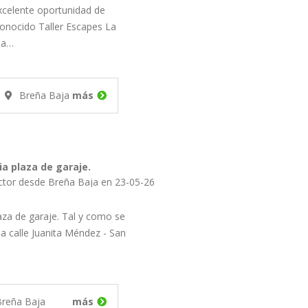
xcelente oportunidad de
conocido Taller Escapes La
la…
Breña Baja
más
a plaza de garaje.
ictor desde Breña Baja en 23-05-26
aza de garaje. Tal y como se
la calle Juanita Méndez - San
Breña Baja
más