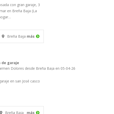
osada con gran garaje, 3
l mar en Breña Baja (La
hogar…
Breña Baja
más
 de garaje
Publicado por Carmen Dolores desde Breña Baja en 05-04-26
garaje en san José casco
Breña Baja
más