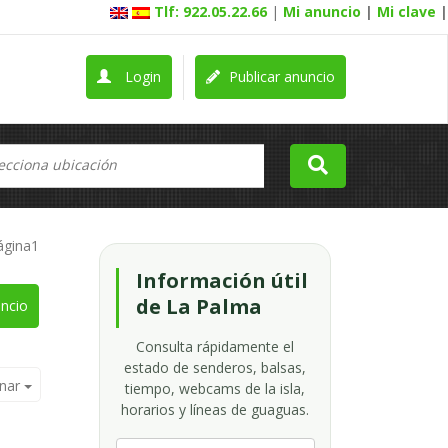
Tlf: 922.05.22.66
|
Mi anuncio
|
Mi clave
|
Login
Publicar anuncio
ágina1
Información útil
de La Palma
ncio
Consulta rápidamente el
estado de senderos, balsas,
nar
tiempo, webcams de la isla,
horarios y líneas de guaguas.