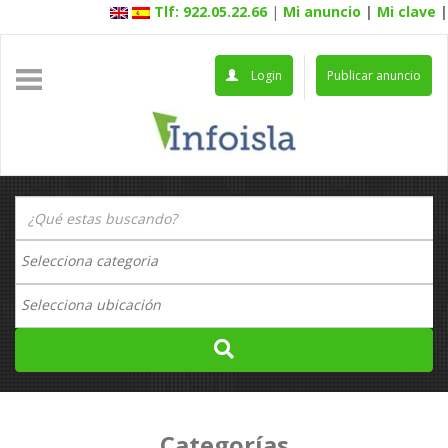
Tlf: 922.05.22.66
|
Mi anuncio
|
Mi clave
|
Login
Publicar anuncio
Categorías