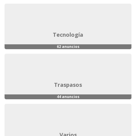
tecnología
62 anuncios
traspasos
44 anuncios
varios