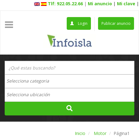
Tlf: 922.05.22.66
|
Mi anuncio
|
Mi clave
|
Login
Publicar anuncio
Inicio
Motor
Página1