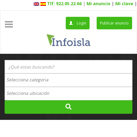
Tlf: 922.05.22.66
|
Mi anuncio
|
Mi clave
|
Login
Publicar anuncio